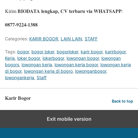
BIODATA lengkap, CV terbaru via WHATSAPP
Kirim
:
0877-9224-1388
Categories:
KARIR BOGOR
,
LAIN LAIN
,
STAFF
Tags:
bogor
,
bogor loker
,
bogorloker
,
karir bogor
,
karirbogor
,
Kerja
,
loker bogor
,
lokerbogor
,
lowongan bogor
,
lowongan
bogors
,
lowongan kerja
,
lowongan kerja bogor
,
lowongan kerja
di bogor
,
lowongan kerja di bogro
,
lowonganbogor
,
lowongankerja
,
Staff
Karir Bogor
Back to top
Exit mobile version