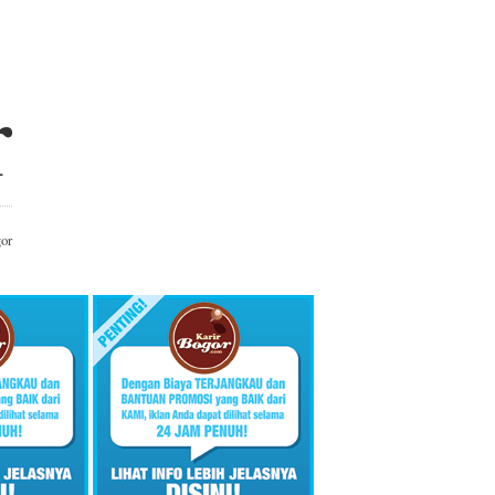
r
gor