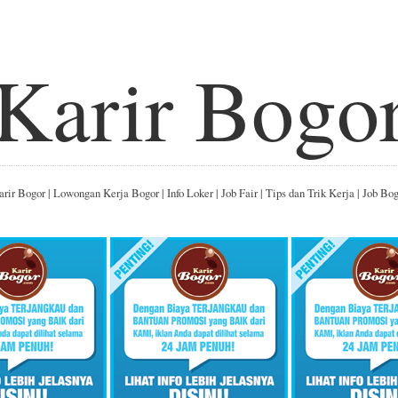
Karir Bogo
rir Bogor | Lowongan Kerja Bogor | Info Loker | Job Fair | Tips dan Trik Kerja | Job Bo