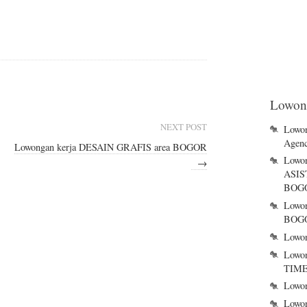
Lowong
NEXT POST
Lowon
Agen
Lowongan kerja DESAIN GRAFIS area BOGOR
Lowo
→
ASI
BOGO
Lowo
BOG
Lowon
Lowon
TIME
Lowon
Lowo