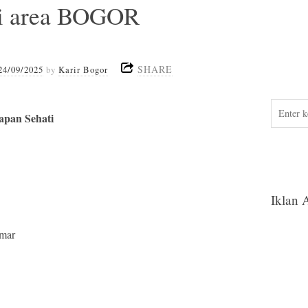
ti area BOGOR
SHARE
24/09/2025
by
Karir Bogor
apan Sehati
Iklan 
amar