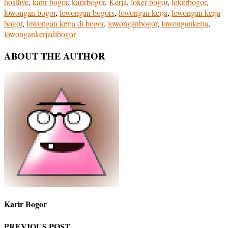
hostlive
,
karir bogor
,
karirbogor
,
Kerja
,
loker bogor
,
lokerbogor
,
lowongan bogor
,
lowongan bogors
,
lowongan kerja
,
lowongan kerja
bogor
,
lowongan kerja di bogor
,
lowonganbogor
,
lowongankerja
,
lowongankerjadibogor
ABOUT THE AUTHOR
Karir Bogor
PREVIOUS POST