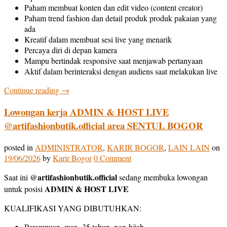
Paham membuat konten dan edit video (content creator)
Paham trend fashion dan detail produk produk pakaian yang
ada
Kreatif dalam membuat sesi live yang menarik
Percaya diri di depan kamera
Mampu bertindak responsive saat menjawab pertanyaan
Aktif dalam berinteraksi dengan audiens saat melakukan live
Continue reading
→
Lowongan kerja ADMIN & HOST LIVE
@artifashionbutik.official area SENTUL BOGOR
posted in
ADMINISTRATOR
,
KARIR BOGOR
,
LAIN LAIN
on
19/06/2026
by
Karir Bogor
0 Comment
@artifashionbutik.official
Saat ini
sedang membuka lowongan
ADMIN & HOST LIVE
untuk posisi
KUALIFIKASI YANG DIBUTUHKAN:
Perempuan, max. 35 tahun, non-hijab