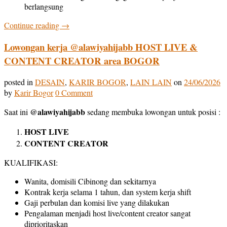
berlangsung
Continue reading
→
Lowongan kerja @alawiyahijabb HOST LIVE &
CONTENT CREATOR area BOGOR
posted in
DESAIN
,
KARIR BOGOR
,
LAIN LAIN
on
24/06/2026
by
Karir Bogor
0 Comment
@alawiyahijabb
Saat ini
sedang membuka lowongan untuk posisi :
HOST LIVE
CONTENT CREATOR
KUALIFIKASI:
Wanita, domisili Cibinong dan sekitarnya
Kontrak kerja selama 1 tahun, dan system kerja shift
Gaji perbulan dan komisi live yang dilakukan
Pengalaman menjadi host live/content creator sangat
diprioritaskan