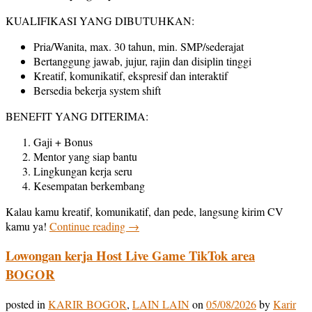
KUALIFIKASI YANG DIBUTUHKAN:
Pria/Wanita, max. 30 tahun, min. SMP/sederajat
Bertanggung jawab, jujur, rajin dan disiplin tinggi
Kreatif, komunikatif, ekspresif dan interaktif
Bersedia bekerja system shift
BENEFIT YANG DITERIMA:
Gaji + Bonus
Mentor yang siap bantu
Lingkungan kerja seru
Kesempatan berkembang
Kalau kamu kreatif, komunikatif, dan pede, langsung kirim CV
kamu ya!
Continue reading
→
Lowongan kerja Host Live Game TikTok area
BOGOR
posted in
KARIR BOGOR
,
LAIN LAIN
on
05/08/2026
by
Karir