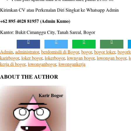
Kirimkan CV atau Perkenalan Diri Singkat ke Whatsapp Admin
+62 895 4028 81957 (Admin Kumo)
Kantor: Bukit Cimanggu City, Tanah Sareal, Bogor
Admin
,
administrator
,
berdomisili di Bogor
,
bogor
,
bogor loker
,
bogorl
karirbogor
,
loker bogor
,
lokerbogor
,
lowngan bogor
,
lowongan bogor
,
l
kerja di bogor
,
lowonganbogor
,
lowongankerja
ABOUT THE AUTHOR
Karir Bogor