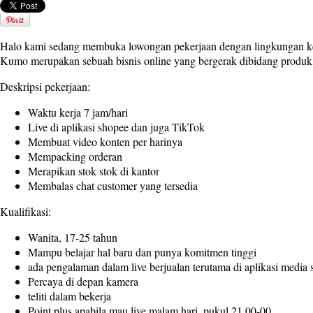
Halo kami sedang membuka lowongan pekerjaan dengan lingkungan ker
Kumo merupakan sebuah bisnis online yang bergerak dibidang produk t
Deskripsi pekerjaan:
Waktu kerja 7 jam/hari
Live di aplikasi shopee dan juga TikTok
Membuat video konten per harinya
Mempacking orderan
Merapikan stok stok di kantor
Membalas chat customer yang tersedia
Kualifikasi:
Wanita, 17-25 tahun
Mampu belajar hal baru dan punya komitmen tinggi
ada pengalaman dalam live berjualan terutama di aplikasi media s
Percaya di depan kamera
teliti dalam bekerja
Point plus apabila mau live malam hari, pukul 21.00-00