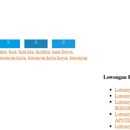
oker
,
host
,
host live
,
hostlive
,
karir bogor
,
owongan kerja
,
lowongan kerja bogor
,
lowongan
Lowongan K
Lowong
Lowong
Lowonga
BOGO
Lowon
APOTE
Lowong