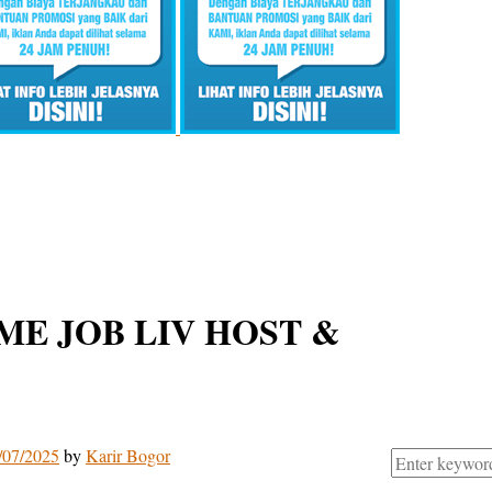
E JOB LIV HOST &
/07/2025
by
Karir Bogor
Search
for: