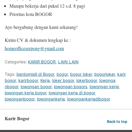
Mampu bekerja dari pukul 12 s.d. 8 pagi
Prioritas kota BOGOR
Ayo bergabung dengan kami sekarang!
Kirim CV & dokumen lengkap ke :
homeofficeserpong@gmail.com
Categories:
KARIR BOGOR
,
LAIN LAIN
Tags:
berdomisili di Bogor
,
bogor
,
bogor loker
,
bogorloker
,
karir
bogor
,
karirbogor
,
Kerja
,
loker bogor
,
lokerbogor
,
lowonga
nbogor
,
lowongan bogor
,
lowongan bogors
,
lowongan kerja
,
lowongan kerja bogor
,
lowongan kerja di bogor
,
lowonganbogor
,
lowongankerja
,
lowongankerjadibogor
Karir Bogor
Back to top