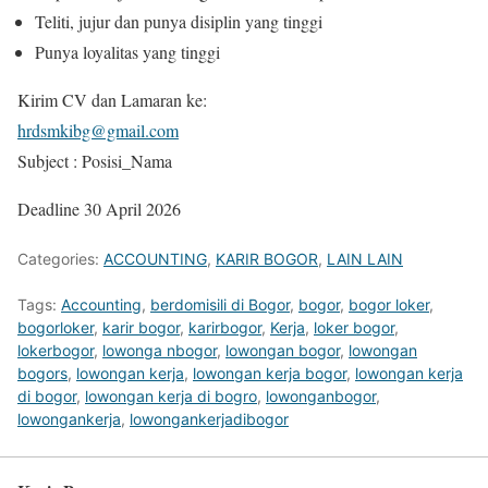
Teliti, jujur dan punya disiplin yang tinggi
Punya loyalitas yang tinggi
Kirim CV dan Lamaran ke:
hrdsmkibg@gmail.com
Subject : Posisi_Nama
Deadline 30 April 2026
Categories:
ACCOUNTING
,
KARIR BOGOR
,
LAIN LAIN
Tags:
Accounting
,
berdomisili di Bogor
,
bogor
,
bogor loker
,
bogorloker
,
karir bogor
,
karirbogor
,
Kerja
,
loker bogor
,
lokerbogor
,
lowonga nbogor
,
lowongan bogor
,
lowongan
bogors
,
lowongan kerja
,
lowongan kerja bogor
,
lowongan kerja
di bogor
,
lowongan kerja di bogro
,
lowonganbogor
,
lowongankerja
,
lowongankerjadibogor