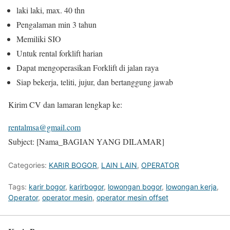
laki laki, max. 40 thn
Pengalaman min 3 tahun
Memiliki SIO
Untuk rental forklift harian
Dapat mengoperasikan Forklift di jalan raya
Siap bekerja, teliti, jujur, dan bertanggung jawab
Kirim CV dan lamaran lengkap ke:
rentalmsa@gmail.com
Subject: [Nama_BAGIAN YANG DILAMAR]
Categories:
KARIR BOGOR
,
LAIN LAIN
,
OPERATOR
Tags:
karir bogor
,
karirbogor
,
lowongan bogor
,
lowongan kerja
,
Operator
,
operator mesin
,
operator mesin offset