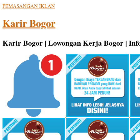
PEMASANGAN IKLAN
Karir Bogor
Karir Bogor | Lowongan Kerja Bogor | Info