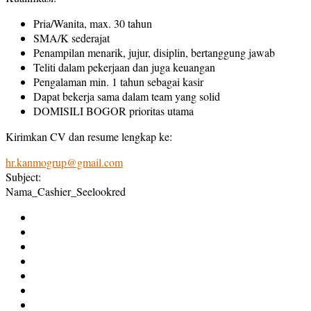
Pria/Wanita, max. 30 tahun
SMA/K sederajat
Penampilan menarik, jujur, disiplin, bertanggung jawab
Teliti dalam pekerjaan dan juga keuangan
Pengalaman min. 1 tahun sebagai kasir
Dapat bekerja sama dalam team yang solid
DOMISILI BOGOR prioritas utama
Kirimkan CV dan resume lengkap ke:
hr.kanmogrup@gmail.com
Subject:
Nama_Cashier_Seelookred