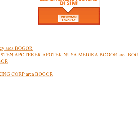
ency area BOGOR
ASISTEN APOTEKER APOTEK NUSA MEDIKA BOGOR area BO
OGOR
E KING CORP area BOGOR