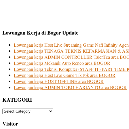
Lowongan Kerja di Bogor Update
Lowongan kerja Host Live Streaming Game Nafi Infinity Ag
Lowongan kerja TENAGA TEKNIS KEFARMASIAN & 
Lowongan kerja ADMIN CONTROLLER TalenTea area B
Lowongan kerja Mekanik Auto Reneo area BOGOR
Lowongan kerja Teknisi Komputer (STAFF IT) PART TIM
Lowongan kerja Host Live Game TikTok area BOGOR
Lowongan kerja HOST OFFLINE area BOGOR
Lowongan kerja ADMIN TOKO HARIANTO area BOGOR
KATEGORI
KATEGORI
Visitor