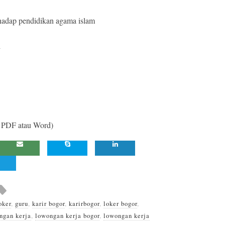
hadap pendidikan agama islam
i
e PDF atau Word)
oker
,
guru
,
karir bogor
,
karirbogor
,
loker bogor
,
ngan kerja
,
lowongan kerja bogor
,
lowongan kerja