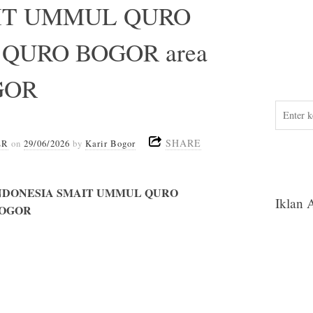
IT UMMUL QURO
QURO BOGOR area
GOR
SHARE
ER
on
29/06/2026
by
Karir Bogor
NDONESIA SMAIT UMMUL QURO
Iklan 
BOGOR