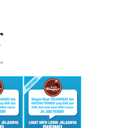
r
gor