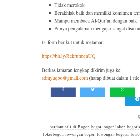
Tidak merokok
Berakhlak baik dan memiliki komitmen ter
Mampu membaca Al-Qur’an dengan baik
Punya pengalaman mengajar sangat disuka
Isi form berikut untuk melamar:
https://bit.ly/RekrutmenUQ
Berkas lamaran lengkap dikirim juga ke:
sdmyuqbo@gmail.com
(harap dibuat dalam 1 fil
berdomisili di Bogor
,
bogor
,
bogor loker
,
bogorl
lokerbogor
,
lowongan bogor
,
lowongan bogors
,
lowo