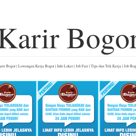
Karir Bogo
rir Bogor | Lowongan Kerja Bogor | Info Loker | Job Fair | Tips dan Trik Kerja | Job Bo