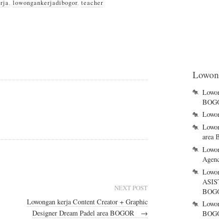
rja
,
lowongankerjadibogor
,
teacher
Lowong
Lowon
BOG
Lowo
Lowon
area
Lowon
Agen
Lowo
ASI
NEXT POST
BOGO
Lowongan kerja Content Creator + Graphic
Lowo
Designer Dream Padel area BOGOR
→
BOG