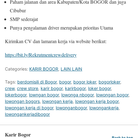
Paham jalanan dan area Kabupaten/Kota BOGOR dan juga
Cibubur
SMP sederajat
Punya pengalaman driver merupakan prioritas Utama
Kirimkan CV dan lamaran kerja via website berikut:
https://bit.ly/Rekrutmentcrewdelivery
Categories:
KARIR BOGOR
,
LAIN LAIN
Tags:
berdomisili di Bogor
,
bogor
,
bogor loker
,
bogorloker
,
crew
,
crew store
,
karir bogor
,
karirbogor
,
loker bogor
,
lokerbogor
,
lowngan bogor
,
lowonga nbogor
,
lowongan bogor
,
lowongan bogors
,
lowongan kerja
,
lowongan kerja bogor
,
lowongan kerja di bogor
,
lowonganbogor
,
lowongankerja
,
lowongankerjadibogor
Karir Bogor
Back to top