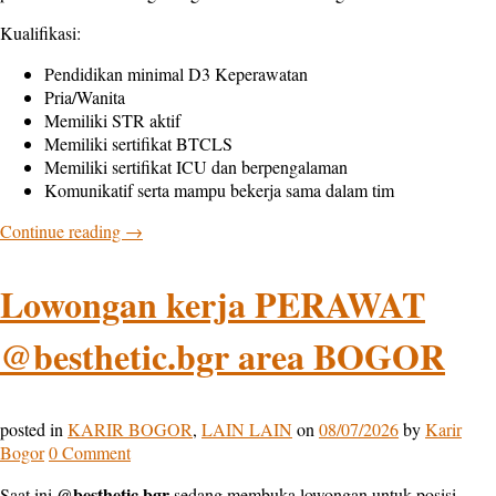
Kualifikasi:
Pendidikan minimal D3 Keperawatan
Pria/Wanita
Memiliki STR aktif
Memiliki sertifikat BTCLS
Memiliki sertifikat ICU dan berpengalaman
Komunikatif serta mampu bekerja sama dalam tim
Continue reading
→
Lowongan kerja PERAWAT
@besthetic.bgr area BOGOR
posted in
KARIR BOGOR
,
LAIN LAIN
on
08/07/2026
by
Karir
Bogor
0 Comment
@besthetic.bgr
Saat ini
sedang membuka lowongan untuk posisi