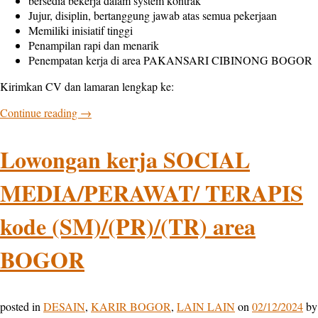
bersedia bekerja dalam system kontrak
Jujur, disiplin, bertanggung jawab atas semua pekerjaan
Memiliki inisiatif tinggi
Penampilan rapi dan menarik
Penempatan kerja di area PAKANSARI CIBINONG BOGOR
Kirimkan CV dan lamaran lengkap ke:
Continue reading
→
Lowongan kerja SOCIAL
MEDIA/PERAWAT/ TERAPIS
kode (SM)/(PR)/(TR) area
BOGOR
posted in
DESAIN
,
KARIR BOGOR
,
LAIN LAIN
on
02/12/2024
by