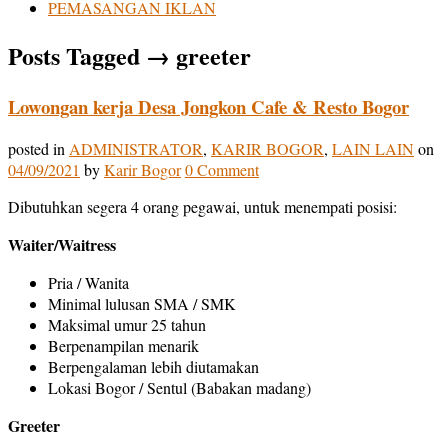
PEMASANGAN IKLAN
Posts Tagged
→
greeter
Lowongan kerja Desa Jongkon Cafe & Resto Bogor
posted in
ADMINISTRATOR
,
KARIR BOGOR
,
LAIN LAIN
on
04/09/2021
by
Karir Bogor
0 Comment
Dibutuhkan segera 4 orang pegawai, untuk menempati posisi:
Waiter/Waitress
Pria / Wanita
Minimal lulusan SMA / SMK
Maksimal umur 25 tahun
Berpenampilan menarik
Berpengalaman lebih diutamakan
Lokasi Bogor / Sentul (Babakan madang)
Greeter