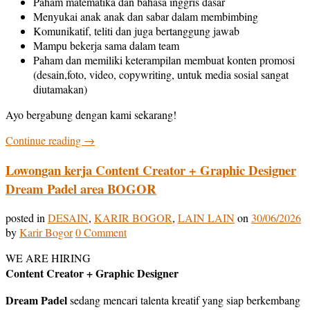
Paham matematika dan bahasa inggris dasar
Menyukai anak anak dan sabar dalam membimbing
Komunikatif, teliti dan juga bertanggung jawab
Mampu bekerja sama dalam team
Paham dan memiliki keterampilan membuat konten promosi
(desain,foto, video, copywriting, untuk media sosial sangat
diutamakan)
Ayo bergabung dengan kami sekarang!
Continue reading
→
Lowongan kerja Content Creator + Graphic Designer
Dream Padel area BOGOR
posted in
DESAIN
,
KARIR BOGOR
,
LAIN LAIN
on
30/06/2026
by
Karir Bogor
0 Comment
WE ARE HIRING
Content Creator + Graphic Designer
Dream Padel
sedang mencari talenta kreatif yang siap berkembang