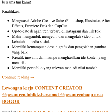
bersama tim kami!
Kualifikasi:
Menguasai Adobe Creative Suite (Photoshop, Illustrator, After
Effects, Premiere Pro) dan CapCut.
Up-to-date dengan tren terbaru di Instagram dan TikTok.
Mahir mengambil, mengedit, dan mengolah video untuk
kebutuhan media sosial.
Memiliki kemampuan desain grafis dan pengolahan gambar
yang baik.
Kreatif, inovatif, dan mampu menghasilkan ide konten yang
menarik.
Memiliki portofolio yang relevan menjadi nilai tambah.
Continue reading
→
Lowongan kerja CONTENT CREATOR
@pesantren.tahfidz.bersanad @pesantrenhaqu area
BOGOR
posted in
DESAIN
,
KARIR BOGOR
,
LAIN LAIN
on
24/06/2026