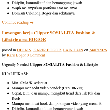
Disiplin, komunikatif dan bertanggung jawab
Wajib melampirkan portfolio saat melamar
Domisili Cibinong Bogor dan sekitarnya
Continue reading
→
Lowongan kerja Clipper SOSIALITA Fashion &
Lifestyle area BOGOR
posted in
DESAIN
,
KARIR BOGOR
,
LAIN LAIN
on
24/07/2026
by
Karir Bogor
0 Comment
Clipper SOSIALITA Fashion & Lifestyle
Urgently Needed
KUALIFIKASI:
Min. SMA/K sederajat
Mampu mengedit video pendek (CapCut/VN)
Cepat, teliti, dan mampu mengikut trend dari TikTok dan
Reels
Mampu membuat hook dan potongan video yang menarik
Disiplin, komunikatif, dan bertanggung jawab