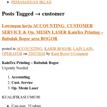
PEMASANGAN IKLAN
Posts Tagged
→
customer
Lowongan kerja ACCOUNTING, CUSTOMER
SERVICE & Op. MESIN LASER KainTex Printing –
Bubulak Bogor area BOGOR
posted in
ACCOUNTING
,
KARIR BOGOR
,
LAIN LAIN
,
OPERATOR
on
25/07/2026
by
Karir Bogor
0 Comment
KainTex Printing – Bubulak Bogor
Urgently Needed
Accounting
Cust. Service
Op. Mesin Laser
KUALIFIKASI UMUM:
Usia max. 25 tahun