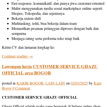
Fast response, komunikatif, dan punya jiwa customer-oriented
Mahir menggunakan media sosial marketplace online seperti
Shopee, Tokopedia, dan sejenisnya
Bekerja sistem shift
Multitasking, teliti, bisa bekerja dalam team
Memastikan pesanan pelanggan diproses dengan baik dan
sempurna
Menjaga rating serta performa toko tetap baik
Kirim CV dan lamaran lengkap ke:
Continue reading
→
Lowongan kerja CUSTOMER SERVICE GHAZU
OFFICIAL area BOGOR
posted in
KARIR BOGOR
,
LAIN LAIN
on
02/03/2025
by
Karir
Bogor
0 Comment
CUSTOMER SERVICE GHAZU OFFICIAL
Ghazu Official adalah usaha yang bergerak di bidang online shop