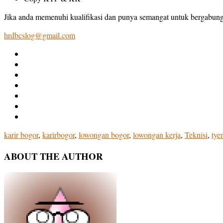
Jika anda memenuhi kualifikasi dan punya semangat untuk bergabung 
hrdbcslog@gmail.com
karir bogor
,
karirbogor
,
lowongan bogor
,
lowongan kerja
,
Teknisi
,
tye
ABOUT THE AUTHOR