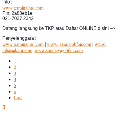
Info :
www.terminalhrd.com
Pin: 2a88eb1e
021-7037 2342
Datang langsung ke TKP atau Daftar ONLINE disini –>
Penyelenggara :
www.terminalhrd.com
www.
jakartajobfair.com
www.
|
|
rahasiakarir.com
www.
surabayajobfair.com
|
1
2
3
4
5
»
Last