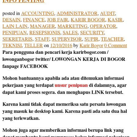
posted in
ACCOUNTING
,
ADMINISTRATOR
,
AUDIT
,
DESAIN
,
FINANCE
,
JOB FAIR
,
KARIR BOGOR
,
KASIR
,
LAIN LAIN
,
MANAGER
,
MARKETING
,
OPERATOR
,
PENIPUAN
,
RESEPSIONIS
,
SALES
,
SECURITY
,
SEKRETARIS
,
STAFF
,
SUPERVISOR
,
SUPIR
,
TEACHER
,
TEKNISI
,
TELLER
on
12/10/2016
by
Karir Bogor
0 Comment
Para pengguna dan pencari kerja karirbogor.com /
lowonganbogor twitter/ LOWONGAN KERJA DI BOGOR
fanpage FACEBOOK
Mohon bantuannya apabila ada atau ditemukan informasi
pekerjaan yang terdapat
unsur penipuan
di dalamnya, agar
dapat kami proses segera. dan menghapus LINK tersebut.
Karena kami tidak dapat memeriksa satu persatu lowongan
yang masuk ke desktop kami. Karena pasti ada satu dua hal
yang terlewatkan.
Mohon juga agar memberikan informasi berupa link yang
dapat membantu kami memproses kalau informasi pekerjaan