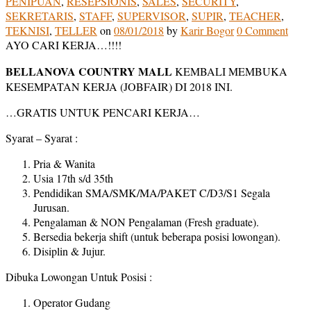
PENIPUAN
,
RESEPSIONIS
,
SALES
,
SECURITY
,
SEKRETARIS
,
STAFF
,
SUPERVISOR
,
SUPIR
,
TEACHER
,
TEKNISI
,
TELLER
on
08/01/2018
by
Karir Bogor
0 Comment
AYO CARI KERJA…!!!!
BELLANOVA COUNTRY MALL
KEMBALI MEMBUKA
KESEMPATAN KERJA (JOBFAIR) DI 2018 INI.
…GRATIS UNTUK PENCARI KERJA…
Syarat – Syarat :
Pria & Wanita
Usia 17th s/d 35th
Pendidikan SMA/SMK/MA/PAKET C/D3/S1 Segala
Jurusan.
Pengalaman & NON Pengalaman (Fresh graduate).
Bersedia bekerja shift (untuk beberapa posisi lowongan).
Disiplin & Jujur.
Dibuka Lowongan Untuk Posisi :
Operator Gudang