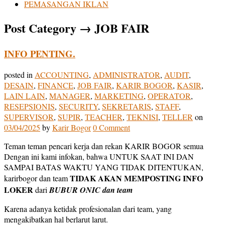
PEMASANGAN IKLAN
Post Category
→
JOB FAIR
INFO PENTING.
posted in
ACCOUNTING
,
ADMINISTRATOR
,
AUDIT
,
DESAIN
,
FINANCE
,
JOB FAIR
,
KARIR BOGOR
,
KASIR
,
LAIN LAIN
,
MANAGER
,
MARKETING
,
OPERATOR
,
RESEPSIONIS
,
SECURITY
,
SEKRETARIS
,
STAFF
,
SUPERVISOR
,
SUPIR
,
TEACHER
,
TEKNISI
,
TELLER
on
03/04/2025
by
Karir Bogor
0 Comment
Teman teman pencari kerja dan rekan KARIR BOGOR semua
Dengan ini kami infokan, bahwa UNTUK SAAT INI DAN
SAMPAI BATAS WAKTU YANG TIDAK DITENTUKAN,
TIDAK AKAN MEMPOSTING INFO
karirbogor dan team
LOKER
dari
BUBUR ONIC dan team
Karena adanya ketidak profesionalan dari team, yang
mengakibatkan hal berlarut larut.