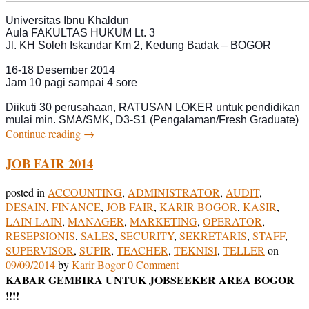
Universitas Ibnu Khaldun
Aula FAKULTAS HUKUM Lt. 3
Jl. KH Soleh Iskandar Km 2, Kedung Badak – BOGOR
16-18 Desember 2014
Jam 10 pagi sampai 4 sore
Diikuti 30 perusahaan, RATUSAN LOKER untuk pendidikan
mulai min. SMA/SMK, D3-S1 (Pengalaman/Fresh Graduate)
Continue reading
→
JOB FAIR 2014
posted in
ACCOUNTING
,
ADMINISTRATOR
,
AUDIT
,
DESAIN
,
FINANCE
,
JOB FAIR
,
KARIR BOGOR
,
KASIR
,
LAIN LAIN
,
MANAGER
,
MARKETING
,
OPERATOR
,
RESEPSIONIS
,
SALES
,
SECURITY
,
SEKRETARIS
,
STAFF
,
SUPERVISOR
,
SUPIR
,
TEACHER
,
TEKNISI
,
TELLER
on
09/09/2014
by
Karir Bogor
0 Comment
KABAR GEMBIRA UNTUK JOBSEEKER AREA BOGOR
!!!!