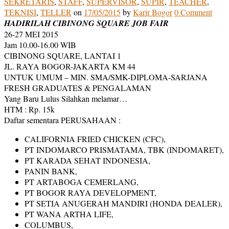
SEKRETARIS
,
STAFF
,
SUPERVISOR
,
SUPIR
,
TEACHER
,
TEKNISI
,
TELLER
on
17/05/2015
by
Karir Bogor
0 Comment
HADIRILAH CIBINONG SQUARE JOB FAIR
26-27 MEI 2015
Jam 10.00-16.00 WIB
CIBINONG SQUARE, LANTAI 1
JL. RAYA BOGOR-JAKARTA KM 44
UNTUK UMUM – MIN. SMA/SMK-DIPLOMA-SARJANA
FRESH GRADUATES & PENGALAMAN
Yang Baru Lulus Silahkan melamar…
HTM : Rp. 15k
Daftar sementara PERUSAHAAN :
CALIFORNIA FRIED CHICKEN (CFC),
PT INDOMARCO PRISMATAMA, TBK (INDOMARET),
PT KARADA SEHAT INDONESIA,
PANIN BANK,
PT ARTABOGA CEMERLANG,
PT BOGOR RAYA DEVELOPMENT,
PT SETIA ANUGERAH MANDIRI (HONDA DEALER),
PT WANA ARTHA LIFE,
COLUMBUS,