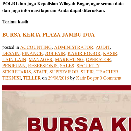
POLRI dan juga Kepolisian Wilayah Bogor, agar semua data
dan juga informasi laporan Anda dapat diteruskan.
Terima kasih
BURSA KERJA PLAZA JAMBU DUA
posted in
ACCOUNTING
,
ADMINISTRATOR
,
AUDIT
,
DESAIN
,
FINANCE
,
JOB FAIR
,
KARIR BOGOR
,
KASIR
,
LAIN LAIN
,
MANAGER
,
MARKETING
,
OPERATOR
,
PENIPUAN
,
RESEPSIONIS
,
SALES
,
SECURITY
,
SEKRETARIS
,
STAFF
,
SUPERVISOR
,
SUPIR
,
TEACHER
,
TEKNISI
,
TELLER
on
29/08/2016
by
Karir Bogor
0 Comment