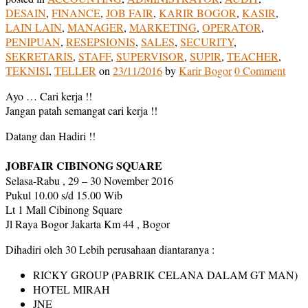
DESAIN
,
FINANCE
,
JOB FAIR
,
KARIR BOGOR
,
KASIR
,
LAIN LAIN
,
MANAGER
,
MARKETING
,
OPERATOR
,
PENIPUAN
,
RESEPSIONIS
,
SALES
,
SECURITY
,
SEKRETARIS
,
STAFF
,
SUPERVISOR
,
SUPIR
,
TEACHER
,
TEKNISI
,
TELLER
on
23/11/2016
by
Karir Bogor
0 Comment
Ayo … Cari kerja !!
Jangan patah semangat cari kerja !!
Datang dan Hadiri !!
JOBFAIR CIBINONG SQUARE
Selasa-Rabu , 29 – 30 November 2016
Pukul 10.00 s/d 15.00 Wib
Lt 1 Mall Cibinong Square
Jl Raya Bogor Jakarta Km 44 , Bogor
Dihadiri oleh 30 Lebih perusahaan diantaranya :
RICKY GROUP (PABRIK CELANA DALAM GT MAN)
HOTEL MIRAH
JNE