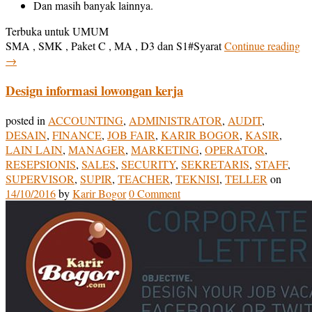
Dan masih banyak lainnya.
Terbuka untuk UMUM
SMA , SMK , Paket C , MA , D3 dan S1
#Syarat
Continue reading
→
Design informasi lowongan kerja
posted in
ACCOUNTING
,
ADMINISTRATOR
,
AUDIT
,
DESAIN
,
FINANCE
,
JOB FAIR
,
KARIR BOGOR
,
KASIR
,
LAIN LAIN
,
MANAGER
,
MARKETING
,
OPERATOR
,
RESEPSIONIS
,
SALES
,
SECURITY
,
SEKRETARIS
,
STAFF
,
SUPERVISOR
,
SUPIR
,
TEACHER
,
TEKNISI
,
TELLER
on
14/10/2016
by
Karir Bogor
0 Comment