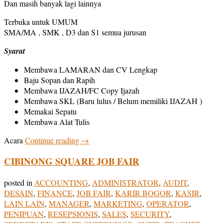
Dan masih banyak lagi lainnya
Terbuka untuk UMUM
SMA/MA , SMK , D3 dan S1 semua jurusan
Syarat
Membawa LAMARAN dan CV Lengkap
Baju Sopan dan Rapih
Membawa IJAZAH/FC Copy Ijazah
Membawa SKL (Baru lulus / Belum memiliki IJAZAH )
Memakai Sepatu
Membawa Alat Tulis
Acara
Continue reading
→
CIBINONG SQUARE JOB FAIR
posted in
ACCOUNTING
,
ADMINISTRATOR
,
AUDIT
,
DESAIN
,
FINANCE
,
JOB FAIR
,
KARIR BOGOR
,
KASIR
,
LAIN LAIN
,
MANAGER
,
MARKETING
,
OPERATOR
,
PENIPUAN
,
RESEPSIONIS
,
SALES
,
SECURITY
,