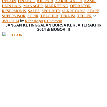
DESAIN
,
FINANCE
,
JOB FAIR
,
KARIR BOGOR
,
KASIR
,
LAIN LAIN
,
MANAGER
,
MARKETING
,
OPERATOR
,
RESEPSIONIS
,
SALES
,
SECURITY
,
SEKRETARIS
,
STAFF
,
SUPERVISOR
,
SUPIR
,
TEACHER
,
TEKNISI
,
TELLER
on
08/12/2014
by
Karir Bogor
0 Comment
JANGAN KETINGGALAN BURSA KERJA TERAKHIR
2014 di BOGOR !!!