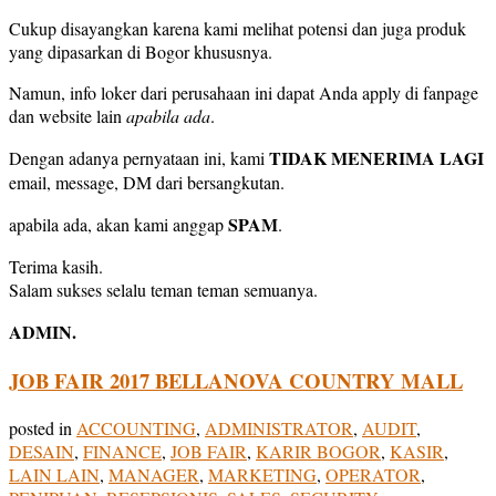
Cukup disayangkan karena kami melihat potensi dan juga produk
yang dipasarkan di Bogor khususnya.
Namun, info loker dari perusahaan ini dapat Anda apply di fanpage
dan website lain
apabila ada
.
TIDAK MENERIMA LAGI
Dengan adanya pernyataan ini, kami
email, message, DM dari bersangkutan.
SPAM
apabila ada, akan kami anggap
.
Terima kasih.
Salam sukses selalu teman teman semuanya.
ADMIN.
JOB FAIR 2017 BELLANOVA COUNTRY MALL
posted in
ACCOUNTING
,
ADMINISTRATOR
,
AUDIT
,
DESAIN
,
FINANCE
,
JOB FAIR
,
KARIR BOGOR
,
KASIR
,
LAIN LAIN
,
MANAGER
,
MARKETING
,
OPERATOR
,