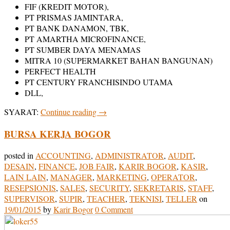
FIF (KREDIT MOTOR),
PT PRISMAS JAMINTARA,
PT BANK DANAMON, TBK,
PT AMARTHA MICROFINANCE,
PT SUMBER DAYA MENAMAS
MITRA 10 (SUPERMARKET BAHAN BANGUNAN)
PERFECT HEALTH
PT CENTURY FRANCHISINDO UTAMA
DLL,
SYARAT:
Continue reading
→
BURSA KERJA BOGOR
posted in
ACCOUNTING
,
ADMINISTRATOR
,
AUDIT
,
DESAIN
,
FINANCE
,
JOB FAIR
,
KARIR BOGOR
,
KASIR
,
LAIN LAIN
,
MANAGER
,
MARKETING
,
OPERATOR
,
RESEPSIONIS
,
SALES
,
SECURITY
,
SEKRETARIS
,
STAFF
,
SUPERVISOR
,
SUPIR
,
TEACHER
,
TEKNISI
,
TELLER
on
19/01/2015
by
Karir Bogor
0 Comment