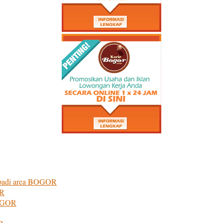
 Abadi area BOGOR
OR
OGOR